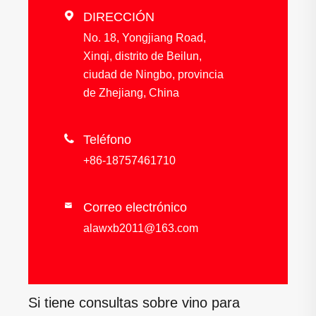

DIRECCIÓN
No. 18, Yongjiang Road,
Xinqi, distrito de Beilun,
ciudad de Ningbo, provincia
de Zhejiang, China

Teléfono
+86-18757461710
Correo electrónico

alawxb2011@163.com
Si tiene consultas sobre vino para