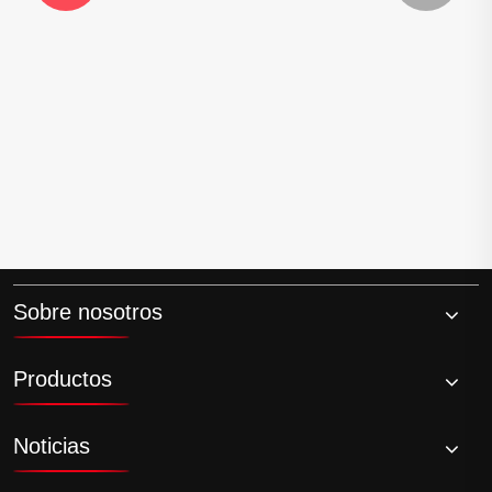
osmanthus, diseñada tanto para el consumo interno
como para los mercados de exportación globales.
Vino de frutas fermentado con retención natural de
aromas.
Opciones de bebidas gaseosas y bajas en alcohol
disponibles.
Soluciones OEM/ODM personalizadas para marcas
internacionales
¿Por qué elegir el fabricante de
vino ALA en China?
Sobre nosotros
Más de 100 años de herencia cervecera y
Productos
acumulación técnica
Proveedor líder de vino de arroz y vino de frutas
orientado a la exportación
Noticias
Base de producción sólida y sistema de cadena de
suministro estable